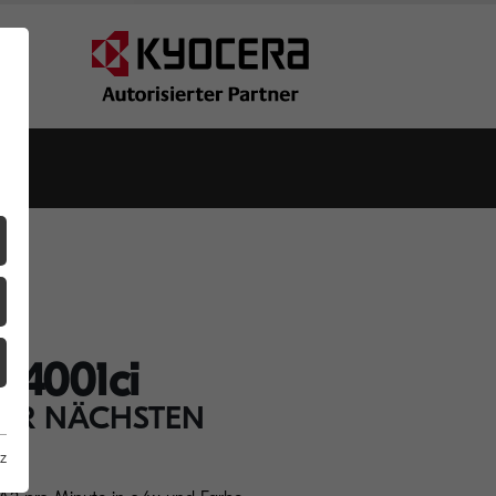
Z4001ci
ER NÄCHSTEN
z