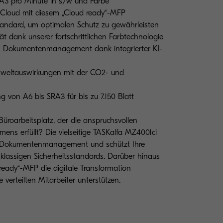
A3 pro Minute in s/w und Farbe
 Cloud mit diesem „Cloud ready“-MFP
Standard, um optimalen Schutz zu gewährleisten
ät dank unserer fortschrittlichen Farbtechnologie
res Dokumentenmanagement dank integrierter KI-
weltauswirkungen mit der CO2- und
ng von A6 bis SRA3 für bis zu 7.150 Blatt
üroarbeitsplatz, der die anspruchsvollen
ens erfüllt? Die vielseitige TASKalfa MZ4001ci
hes Dokumentenmanagement und schützt Ihre
tklassigen Sicherheitsstandards. Darüber hinaus
ready“-MFP die digitale Transformation
verteilten Mitarbeiter unterstützen.