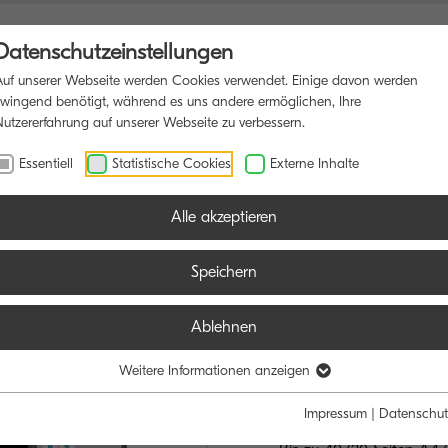
Datenschutzeinstellungen
Auf unserer Webseite werden Cookies verwendet. Einige davon werden
zwingend benötigt, während es uns andere ermöglichen, Ihre
Nutzererfahrung auf unserer Webseite zu verbessern.
KTIONSDRUCKER
SOFTWARE
BLOG
Essentiell
Statistische Cookies
Externe Inhalte
Alle akzeptieren
Speichern
Ablehnen
TASKalfa M
VERNETZUNG D
Weitere Informationen anzeigen
GENERATION
Impressum
|
Datenschut