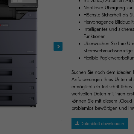
Bis zu 40/20 Seiten A4/
Nahtloser Übergang zur
Höchste Sicherheit als 
Hervorragende Bildqualit
Intelligentes und siche
Funktionen
Überwachen Sie Ihre Um
Stromverbrauchsanzeige
Flexible Papierverarbeitu
Suchen Sie nach dem idealen B
Anforderungen Ihres Unternehm
ermöglicht ein fortschrittlic
wertvollen Daten mit ihren ers
können Sie mit diesem „Cloud 
problemlos bewältigen und Ihre 
Datenblatt downloaden